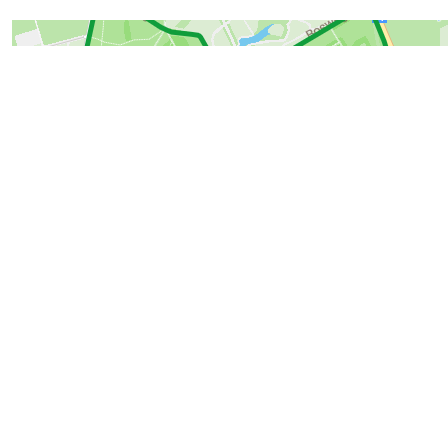
215603
Routes in de buurt