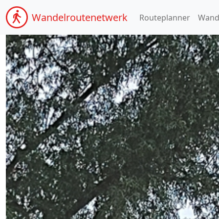
Wandel
routenetwerk
Routeplanner
Wand