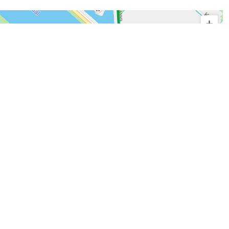
© route.network
|
© OpenMapTiles
© OpenStreetMap contributors