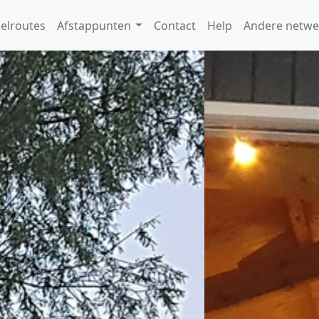
elroutes
Afstappunten
Contact
Help
Andere netwe