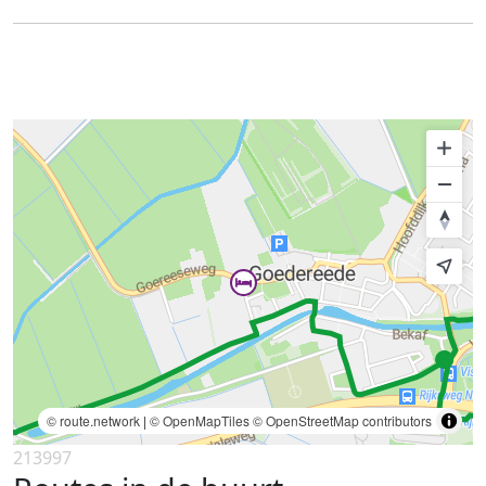
© route.network
|
© OpenMapTiles
© OpenStreetMap contributors
213997