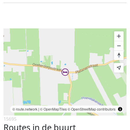
© route.network
|
© OpenMapTiles
© OpenStreetMap contributors
15695
Routes in de buurt