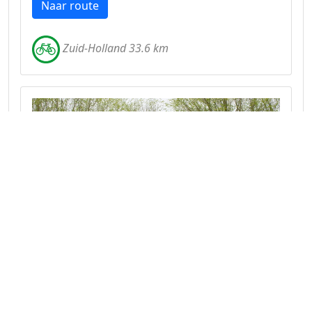
Naar route
Zuid-Holland 33.6 km
Route door de Krimpenerwaard en
natuurgebied Lansing
Een route met veel natuurschoon en water op
de grens Zuid-Holland en Utrecht.