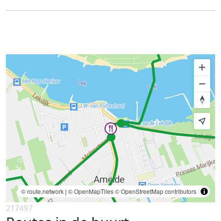
© route.network
|
© OpenMapTiles
© OpenStreetMap contributors
217497