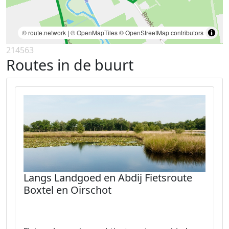
© route.network
|
© OpenMapTiles
© OpenStreetMap contributors
214563
Routes in de buurt
Langs Landgoed en Abdij Fietsroute
Boxtel en Oirschot