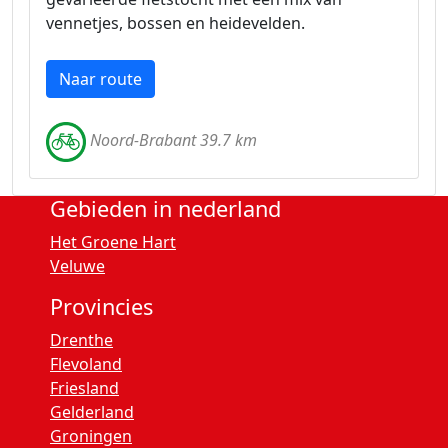
vennetjes, bossen en heidevelden.
Naar route
Noord-Brabant 39.7 km
Gebieden in nederland
Het Groene Hart
Veluwe
Provincies
Drenthe
Flevoland
Friesland
Gelderland
Groningen