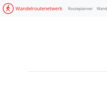
Wandel
routenetwerk
Routeplanner
Wand