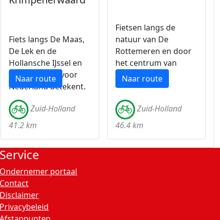
Fietsen langs de
Fiets langs De Maas,
natuur van De
De Lek en de
Rottemeren en door
Hollansche IJssel en
het centrum van
zie wat water voor
Gouda.
Naar route
Naar route
Nederland betekent.
Zuid-Holland
Zuid-Holland
41.2 km
46.4 km
Service
Ondernemer portaal
Contact
Disclaimer
Privacybeleid
Afstappunten