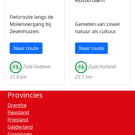
Fietsroute langs de
Molenviergang bij
Genieten van zowel
Zevenhuizen.
natuur als cultuur.
Naar route
Naar route
Zuid-Holland
Zuid-Holland
31.4 km
23.1 km
Provincies
Drenthe
Flevoland
Friesland
Gelderland
Groningen