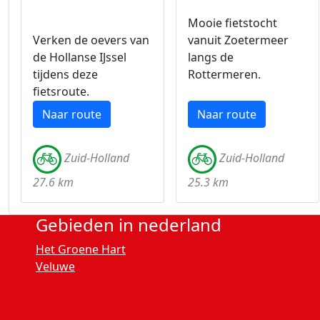
Mooie fietstocht
Verken de oevers van
vanuit Zoetermeer
de Hollanse IJssel
langs de
tijdens deze
Rottermeren.
fietsroute.
Naar route
Naar route
Zuid-Holland
Zuid-Holland
27.6 km
25.3 km
Gebieden in nederland
Het Groene Hart
Veluwe