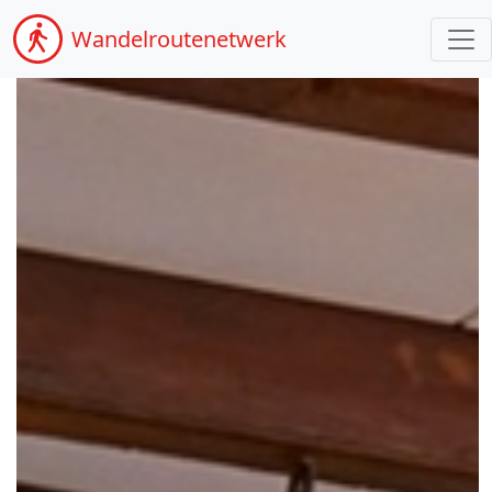
Wandel
routenetwerk