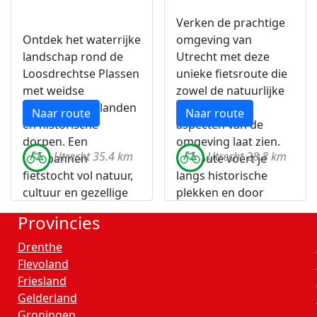
Verken de prachtige
Ontdek het waterrijke
omgeving van
landschap rond de
Utrecht met deze
Loosdrechtse Plassen
unieke fietsroute die
met weidse
zowel de natuurlijke
uitzichten, rietlanden
als stedelijke
Naar route
Naar route
en historische
aspecten van de
dorpen. Een
omgeving laat zien.
Utrecht 35.4 km
Utrecht 28.8 km
ontspannen
De route voert je
fietstocht vol natuur,
langs historische
cultuur en gezellige
plekken en door
tussenstops.
groene parken,
Provincies
waardoor het de
perfecte combinatie
Drenthe
biedt voor wie de
Flevoland
diversiteit van de
Friesland
regio wil ervaren.
Gelderland
Groningen