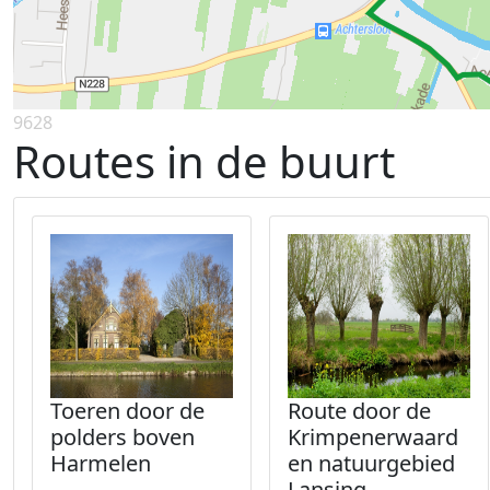
9628
Routes in de buurt
Toeren door de
Route door de
polders boven
Krimpenerwaard
Harmelen
en natuurgebied
Lansing