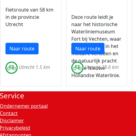
Fietsroute van 58 km
in de provincie
Deze route leidt je
Utrecht
naar het historische
Waterliniemuseum
Fort bij Vechten, waar
je kunt duiken in het
Naar route
Naar route
militaire verleden en
de natuurlijk pracht
Utrecht 1.5 km
Utrecht 28.6 km
van de Nieuwe
Hollandse Waterlinie.
Service
Ondernemer portaal
Contact
Disclaimer
Privacybeleid
Afstappunten