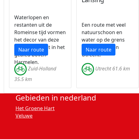
Waterlopen en
restanten uit de
Een route met veel
Romeinse tijd vormen
natuurschoon en
het decor van deze
water op de grens
open fietstocht in het
Zuid-Holland en
Naar route
Naar route
gebied boven
Utrecht.
Harmelen.
Zuid-Holland
Utrecht 61.6 km
35.5 km
Gebieden in nederland
Het Groene Hart
Veluwe