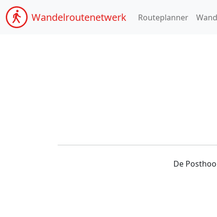
Wandel
routenetwerk
Routeplanner
Wand
De Posthoor