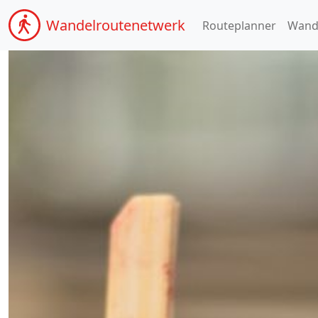
Wandel
routenetwerk
Routeplanner
Wand