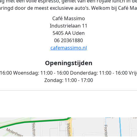
g met een volle espresso, geniet van een royale lunch in de
ringd door de meest exclusieve auto’s. Welkom bij Café Massi
Café Massimo
Industrielaan 11
5405 AA Uden
06 20361880
cafemassimo.nl
Openingstijden
 16:00
Woensdag:
11:00 - 16:00
Donderdag:
11:00 - 16:00
Vri
Zondag:
11:00 - 17:00