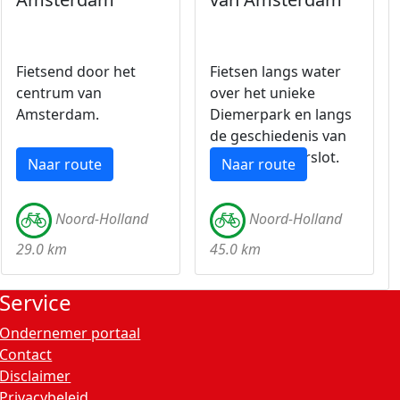
Fietsend door het
Fietsen langs water
centrum van
over het unieke
Amsterdam.
Diemerpark en langs
de geschiedenis van
kasteel Muiderslot.
Naar route
Naar route
Noord-Holland
Noord-Holland
29.0 km
45.0 km
Service
Ondernemer portaal
Contact
Disclaimer
Privacybeleid