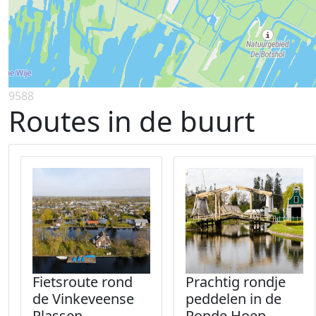
9588
Routes in de buurt
Fietsroute rond
Prachtig rondje
de Vinkeveense
peddelen in de
Plassen
Ronde Hoep