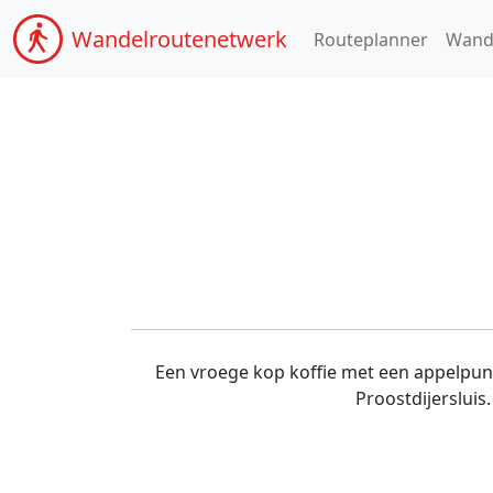
Wandel
routenetwerk
Routeplanner
Wand
Een vroege kop koffie met een appelpunt.
Proostdijerslui