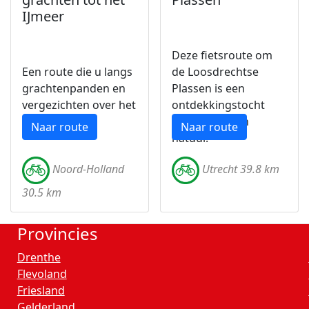
IJmeer
Deze fietsroute om
Een route die u langs
de Loosdrechtse
grachtenpanden en
Plassen is een
vergezichten over het
ontdekkingstocht
water brengt.
langs water en
Naar route
Naar route
natuur.
Noord-Holland
Utrecht 39.8 km
30.5 km
Provincies
Drenthe
Flevoland
Friesland
Gelderland