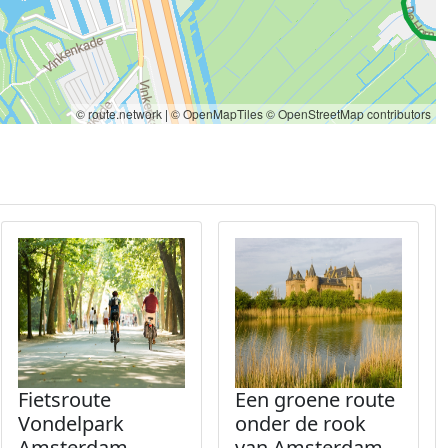
© route.network
|
© OpenMapTiles
© OpenStreetMap contributors
Fietsroute
Een groene route
Vondelpark
onder de rook
Amsterdam
van Amsterdam