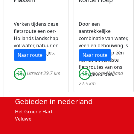
Verken tijdens deze
Door een
fietsroute een oer-
aantrekkelijke
Hollands landschap
combinatie van water,
vol water, natuur en
veen en bebouwing is
landelijke dorpjes.
De Ronde Hoep één
Naar route
Naar route
van de bekendste
fietsroutes van ons
Utrecht 29.7 km
Noord-Holland
land geworden.
22.5 km
Gebieden in nederland
Het Groene Hart
Veluwe