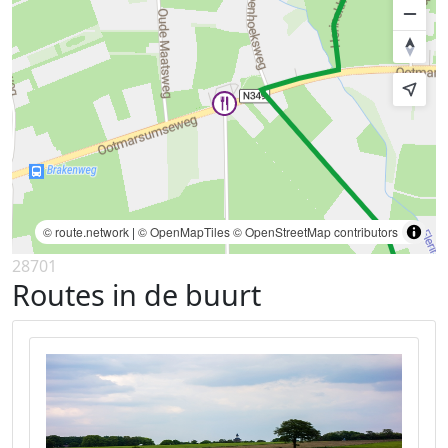
© route.network
|
© OpenMapTiles
© OpenStreetMap contributors
28701
Routes in de buurt