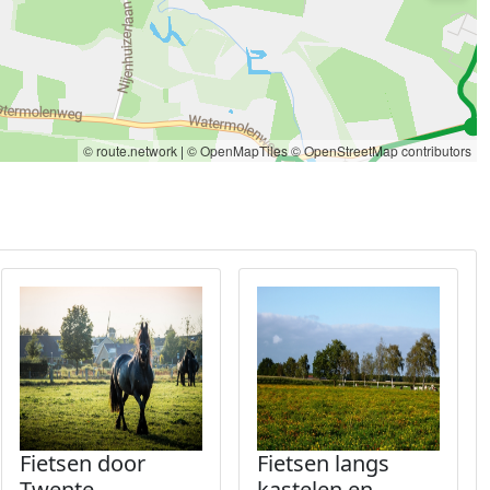
© route.network
|
© OpenMapTiles
© OpenStreetMap contributors
Fietsen door
Fietsen langs
Twente
kastelen en