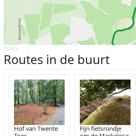
15353
Routes in de buurt
Hof van Twente
Fijn fietsrondje
Toer
om de Markelose