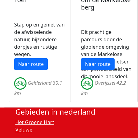
berg
Stap op en geniet van
de afwisselende
Dit prachtige
natuur, bijzondere
parcours door de
dorpjes en rustige
glooiende omgeving
wegen.
van de Markelose
berg biedt de fietser
Naar route
Naar route
een perfect beeld van
dit mooie landsdeel.
Gelderland 30.1
Overijssel 42.2
km
km
Gebieden in nederland
Het Groene Hart
Veluwe