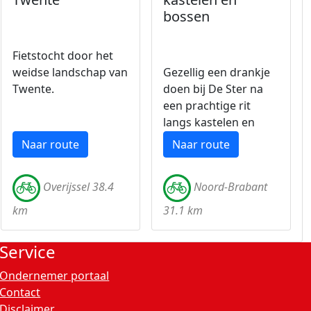
bossen
Fietstocht door het
weidse landschap van
Gezellig een drankje
Twente.
doen bij De Ster na
een prachtige rit
langs kastelen en
bossen.
Naar route
Naar route
Overijssel 38.4
Noord-Brabant
km
31.1 km
Service
Ondernemer portaal
Contact
Disclaimer