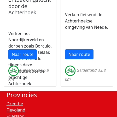
door de
Achterhoek
Verken fietsend de
Achterhoekse
omgeving van Neede.
Verken het
Noordijkerveld en
dorpen zoals Borculo,
Geesteren, Gelselaar,
Naar route
Naar route
Neede en Haarlo
tijdens deze
Gelderland 36.9
Gelderland 33.8
fietsroute door de
prachtige
km
km
Achterhoek.
Provincies
Drenthe
Flevoland
Friesland