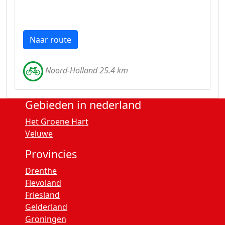
Naar route
Noord-Holland 25.4 km
Gebieden in nederland
Het Groene Hart
Veluwe
Provincies
Drenthe
Flevoland
Friesland
Gelderland
Groningen