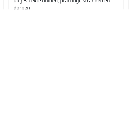
uitgestrekte duinen, prachtige stranden en
dorpen
Naar route
Zeeland 31.5 km
Rondje op het eiland Schouwen-
Duiveland