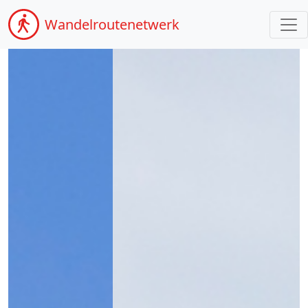
Wandel
routenetwerk