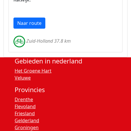
Naar route
Zuid-Holland 37.8 km
Gebieden in nederland
Het Groene Hart
Veluwe
Provincies
Drenthe
Flevoland
Friesland
Gelderland
Groningen