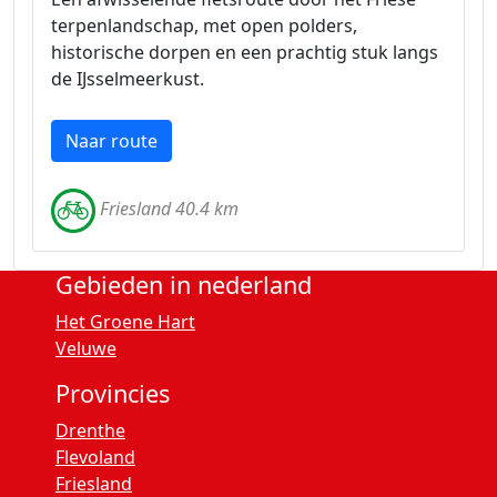
terpenlandschap, met open polders,
historische dorpen en een prachtig stuk langs
de IJsselmeerkust.
Naar route
Friesland 40.4 km
Gebieden in nederland
Het Groene Hart
Veluwe
Provincies
Drenthe
Flevoland
Friesland