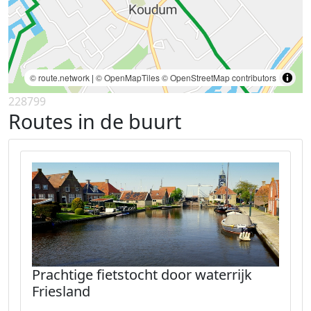
© route.network
|
© OpenMapTiles
© OpenStreetMap contributors
228799
Routes in de buurt
Prachtige fietstocht door waterrijk
Friesland