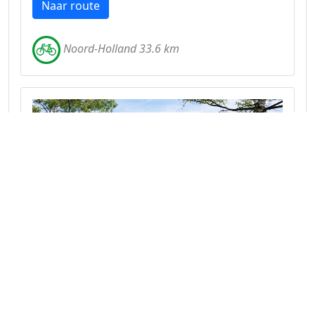
Naar route
Noord-Holland 33.6 km
Fietsroute door de Oisterwijkse
Bossen en Vennen
Fiets langs vennen, door dichte bossen en over
rustige heidevelden in het hart van Brabant.