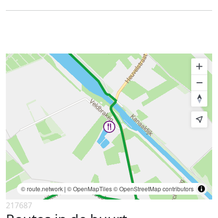
© route.network
|
© OpenMapTiles
© OpenStreetMap contributors
217687