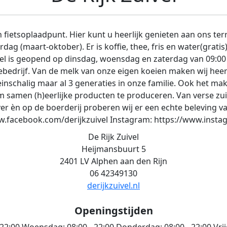
 fietsoplaadpunt. Hier kunt u heerlijk genieten aan ons te
ag (maart-oktober). Er is koffie, thee, fris en water(gratis
kel is geopend op dinsdag, woensdag en zaterdag van 09:00 
edrijf. Van de melk van onze eigen koeien maken wij heerl
einschalig maar al 3 generaties in onze familie. Ook het mak
m samen (h)eerlijke producten te produceren. Van verse zui
 èn op de boerderij proberen wij er een echte beleving va
w.facebook.com/derijkzuivel Instagram: https://www.instag
De Rijk Zuivel
Heijmansbuurt 5
2401 LV Alphen aan den Rijn
06 42349130
derijkzuivel.nl
Openingstijden
 22:00
Woensdag:
08:00 - 22:00
Donderdag:
08:00 - 22:00
Vri