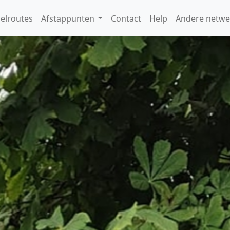
elroutes
Afstappunten
Contact
Help
Andere netwe