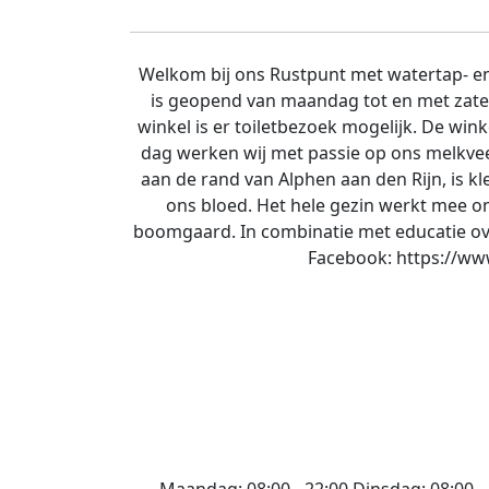
Welkom bij ons Rustpunt met watertap- en
is geopend van maandag tot en met zaterd
winkel is er toiletbezoek mogelijk. De win
dag werken wij met passie op ons melkveeb
aan de rand van Alphen aan den Rijn, is kl
ons bloed. Het hele gezin werkt mee o
boomgaard. In combinatie met educatie over
Facebook: https://ww
Maandag:
08:00 - 22:00
Dinsdag:
08:00 -