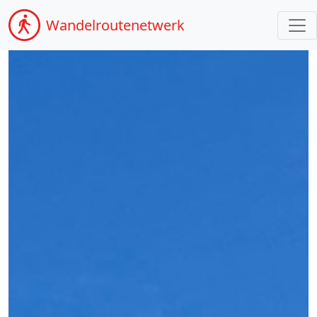
Wandel
routenetwerk