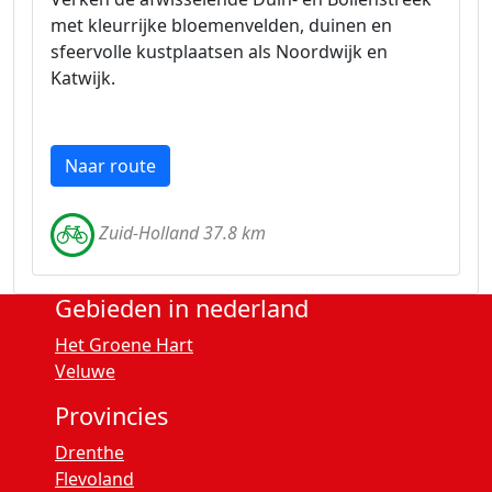
met kleurrijke bloemenvelden, duinen en
sfeervolle kustplaatsen als Noordwijk en
Katwijk.
Naar route
Zuid-Holland 37.8 km
Gebieden in nederland
Het Groene Hart
Veluwe
Provincies
Drenthe
Flevoland