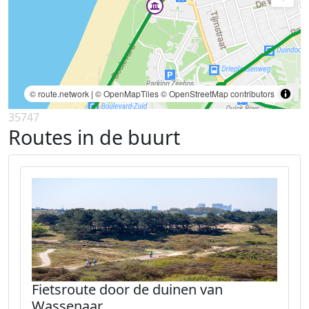
© route.network
|
© OpenMapTiles
© OpenStreetMap contributors
35747
Routes in de buurt
Fietsroute door de duinen van
Wassenaar