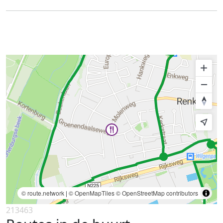
© route.network
|
© OpenMapTiles
© OpenStreetMap contributors
213463