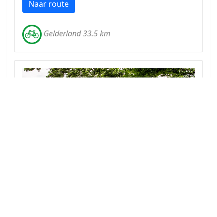
Naar route
Gelderland 33.5 km
Bosrijk rondje Wageningen
Het in de ijstijd gevormde gebied in de buurt
van de Wageningse berg vormt een prachtig
decor voor een fijne fietstocht in deze