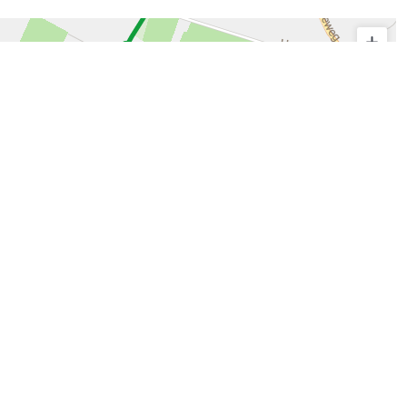
© route.network
|
© OpenMapTiles
© OpenStreetMap contributors