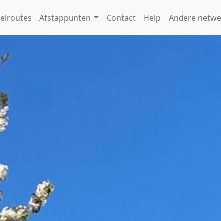
elroutes
Afstappunten
Contact
Help
Andere netwe