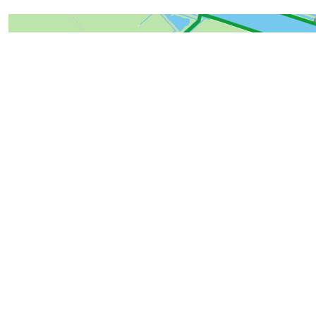
228087
Routes in de buurt