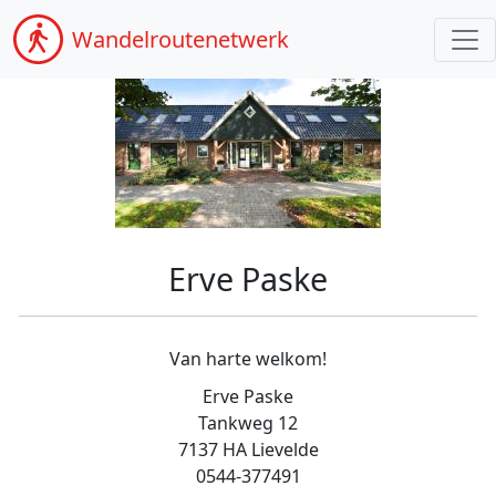
Wandel
routenetwerk
Erve Paske
Van harte welkom!
Erve Paske
Tankweg 12
7137 HA Lievelde
0544-377491