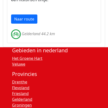
Naar route
Gelderland 44.2 km
Gebieden in nederland
Het Groene Hart
Veluwe
Provincies
Drenthe
Flevoland
Friesland
Gelderland
Groningen