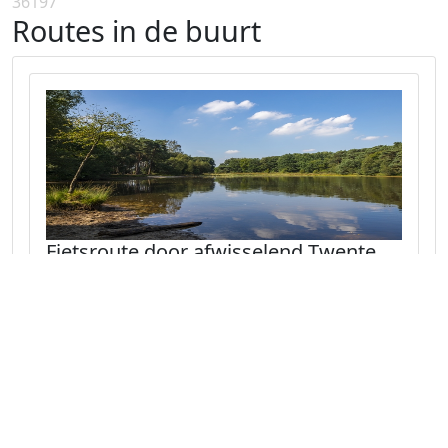
36197
Routes in de buurt
Fietsroute door afwisselend Twente
Een mooie fietstocht langs de grens met
Duitsland en door natuurgebied Buurserzand.