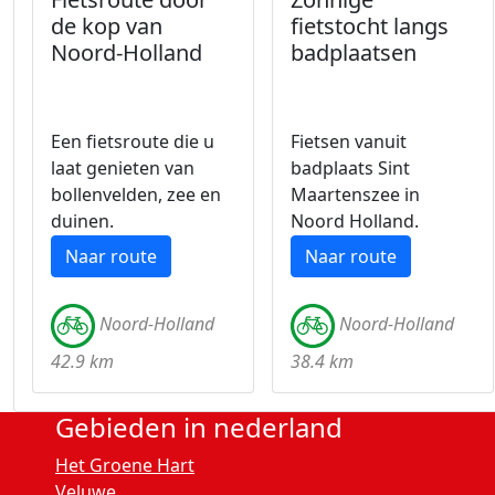
de kop van
fietstocht langs
Noord-Holland
badplaatsen
Een fietsroute die u
Fietsen vanuit
laat genieten van
badplaats Sint
bollenvelden, zee en
Maartenszee in
duinen.
Noord Holland.
Naar route
Naar route
Noord-Holland
Noord-Holland
42.9 km
38.4 km
Gebieden in nederland
Het Groene Hart
Veluwe