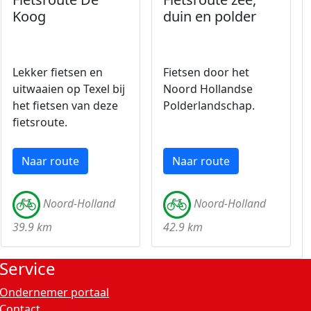
Koog
duin en polder
Lekker fietsen en
Fietsen door het
uitwaaien op Texel bij
Noord Hollandse
het fietsen van deze
Polderlandschap.
fietsroute.
Naar route
Naar route
Noord-Holland
Noord-Holland
39.9 km
42.9 km
Service
Ondernemer portaal
Contact