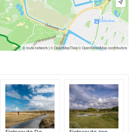
© route.network
|
© OpenMapTiles
© OpenStreetMap contributors
Fietsroute De
Fietsroute zee,