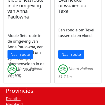
in de omgeving
uitwaaien op
van Anna
Texel
Paulowna
Een rondje om Texel
Mooie fietsroute in
tussen eb en vloed.
de omgeving van
Anna Paulowna, een
gebied bekend om
Naar route
Naar route
zijn kleurrijke
bloemenvelden in de
Noord-Holland
Noord-Holland
kop van Noord-
Holland.
35.1 km
51.7 km
Provincies
Drenthe
Flevoland