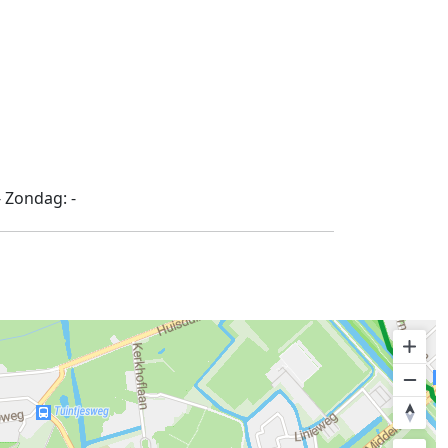
-
Zondag:
-