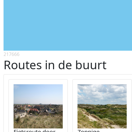
217666
Routes in de buurt
Fietsroute door
Zonnige