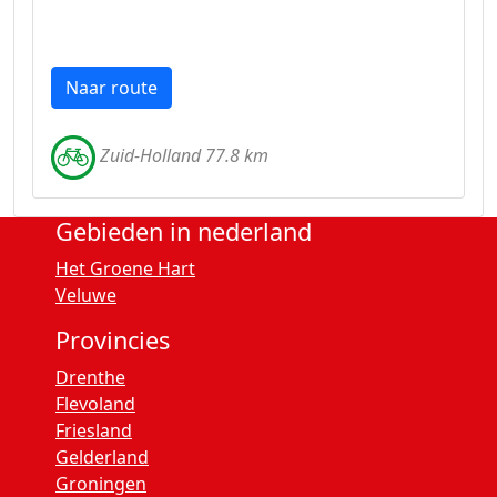
Naar route
Zuid-Holland 77.8 km
Gebieden in nederland
Het Groene Hart
Veluwe
Provincies
Drenthe
Flevoland
Friesland
Gelderland
Groningen