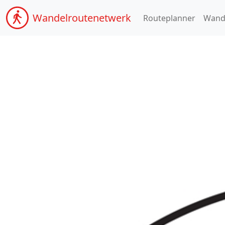
Wandel
routenetwerk
Routeplanner
Wand