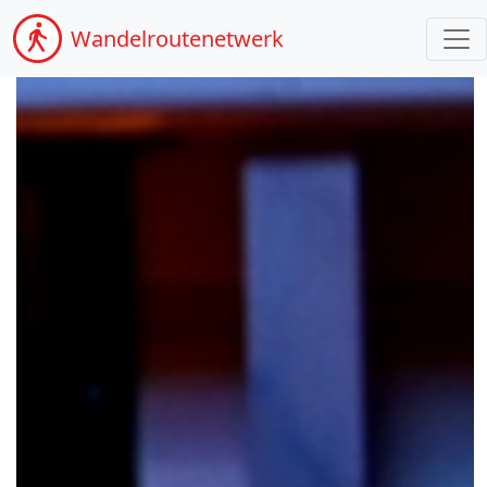
Wandel
routenetwerk