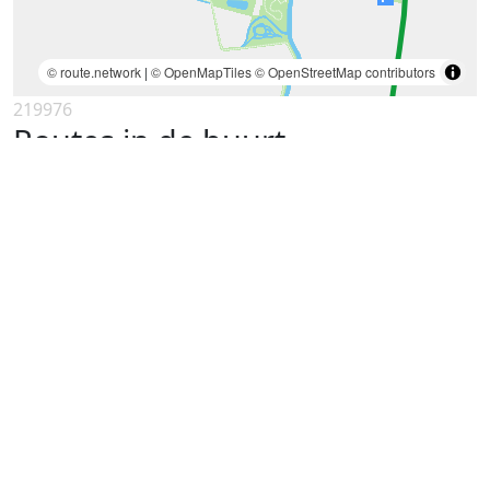
© route.network
|
© OpenMapTiles
© OpenStreetMap contributors
219976
Routes in de buurt
Fietstocht langs het noorden van
Groningen en de Waddenzee