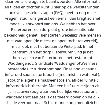
klaar om alle vragen te beantwoorden. Alle informatie
en tijden en tochten kunt u hier op de website vinden,
ook veel gestelde vragen (FAQ), heeft u nog meer
vragen, stuur ons gerust een e-mail dan krijgt zo snel
mogelijk antwoord van ons. We hebben het over
Pieterburen, een dorp dat grote internationale
bekendheid geniet! Hier starten wekelijks vele mensen
met wadlopen (de meest gelopen tocht ter wereld),
maar ook met het befaamde Pieterpad. In het
centrum van het dorp Pieterburen vind je het
horecaplein van Pieterburen, met restaurant
Waddengenot, Grandcafé ‘Waddengenot’,Wellness
bestaande uit: turksstoombad, Finse opgiet sauna,
infrarood sauna, stortdouche (met mist en waterval ),
ijsdouche, algehele masseer stoelen, afkoel ruimte &
infrarood/lichttherapie. Met een half uurtje rijden zit
je in Lauwersoog waar ons heerlijke visrestaurant
Waddengenot aan Zee is gesitueerd boven op de dijk
bij de veerboot naar Schiermonnikoog met uitzicht