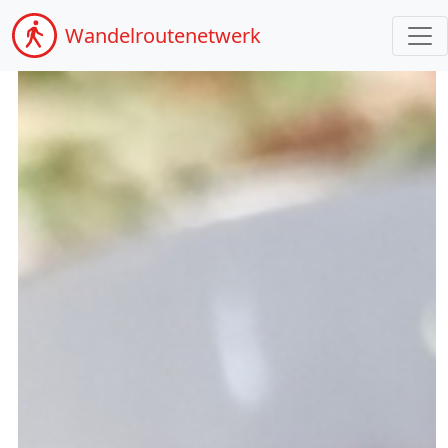
Wandel
routenetwerk