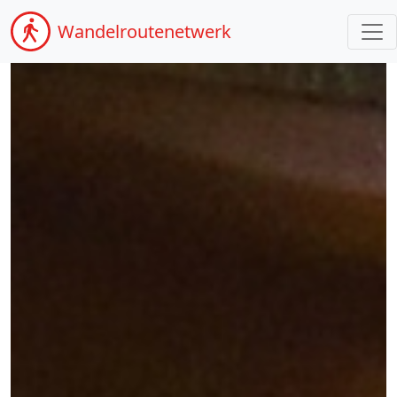
Wandel
routenetwerk