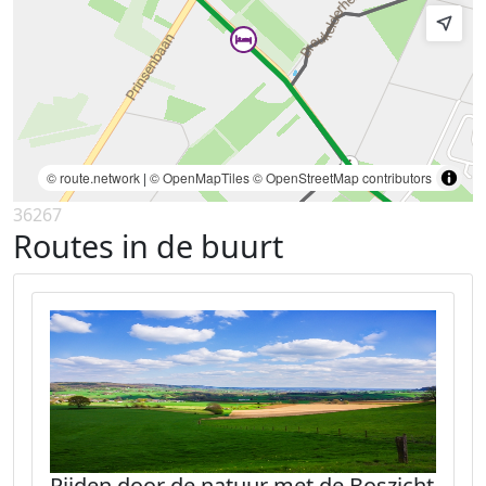
© route.network
|
© OpenMapTiles
© OpenStreetMap contributors
36267
Routes in de buurt
Rijden door de natuur met de Boszicht