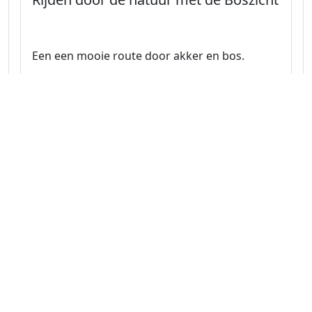
Een een mooie route door akker en bos.
Naar route
Limburg 39.3 km