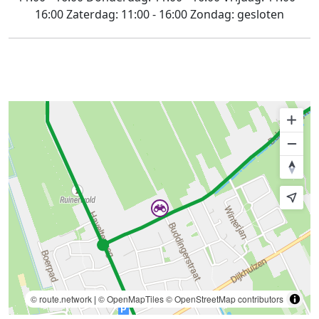
16:00
Zaterdag:
11:00 - 16:00
Zondag:
gesloten
© route.network
|
© OpenMapTiles
© OpenStreetMap contributors