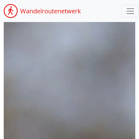
Wandel
routenetwerk