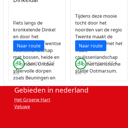
Tijdens deze mooie
Fiets langs de
tocht door het
kronkelende Dinkel
noorden van de regio
en door het
Twente maakt de
afwisselende Twentse
fietser kennis met het
Naar route
Naar route
coulisselandschap
fraaie
met bossen, heide en
coulissenlandschap
Overijssel 42.5
Overijssel 43.6
weilanden. Ontdek
rond het toeristische
sfeervolle dorpen
stadje Ootmarsum.
km
km
zoals Beuningen en
De Lutte en geniet
Gebieden in nederland
van de rust en natuur.
Het Groene Hart
Veluwe