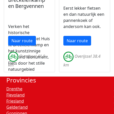
en Bergvennen
Eerst lekker fietsen
en dan natuurlijk een
pannenkoek of
Verken het
andersom kan ook.
historische
buitenplaats Het Huis
Naar route
Naar route
te Breckelenkamp en
het kunstzinnige
Overijssel 41.9
Overijssel 38.4
Jongkind Monument.
Fiets door het stille
km
km
natuurgebied
Bergvennen en geniet
Provincies
onderweg van de
prachtige Twentse
Drenthe
landschappen.
Flevoland
Friesland
Gelderland
Groningen