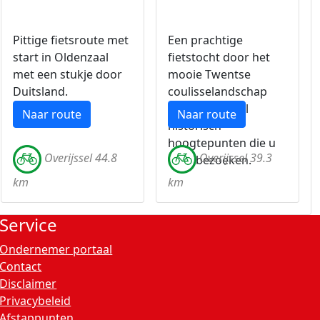
Pittige fietsroute met
Een prachtige
start in Oldenzaal
fietstocht door het
met een stukje door
mooie Twentse
Duitsland.
coulisselandschap
met een aantal
Naar route
Naar route
historisch
hoogtepunten die u
Overijssel 44.8
Overijssel 39.3
kunt bezoeken.
km
km
Service
Ondernemer portaal
Contact
Disclaimer
Privacybeleid
Afstappunten