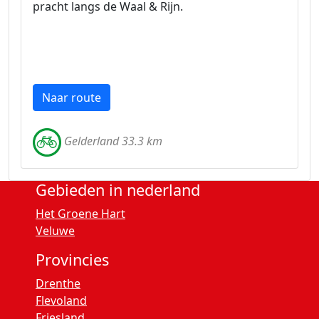
pracht langs de Waal & Rijn.
Naar route
Gelderland 33.3 km
Gebieden in nederland
Het Groene Hart
Veluwe
Provincies
Drenthe
Flevoland
Friesland