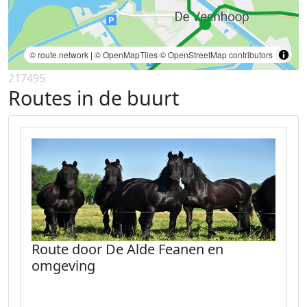
© route.network
|
© OpenMapTiles
© OpenStreetMap contributors
217495
Routes in de buurt
Route door De Alde Feanen en
omgeving