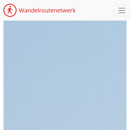
Wandel
routenetwerk