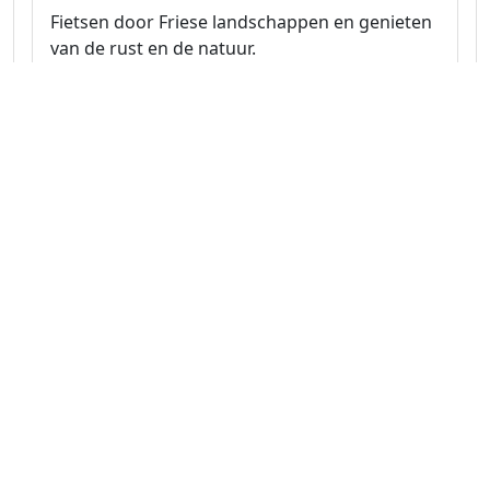
Fietsen door Friese landschappen en genieten
van de rust en de natuur.
Naar route
Friesland 25.0 km
Fietsen door het Friese Merengebied