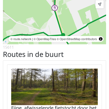
© route.network
|
© OpenMapTiles
© OpenStreetMap contributors
15611
Routes in de buurt
Fijne, afwisselende fietstocht door het