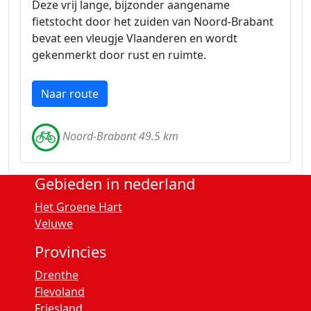
Deze vrij lange, bijzonder aangename
fietstocht door het zuiden van Noord-Brabant
bevat een vleugje Vlaanderen en wordt
gekenmerkt door rust en ruimte.
Naar route
Noord-Brabant 49.5 km
Gebieden in nederland
Het Groene Hart
Veluwe
Provincies
Drenthe
Flevoland
Friesland