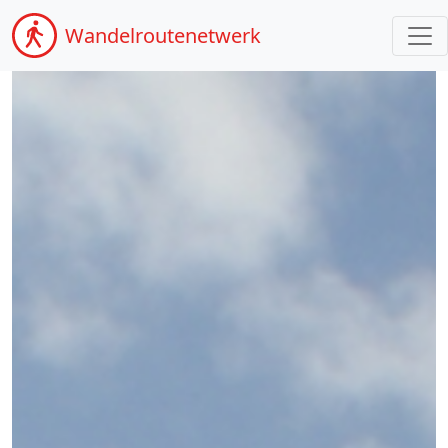
Wandel
routenetwerk