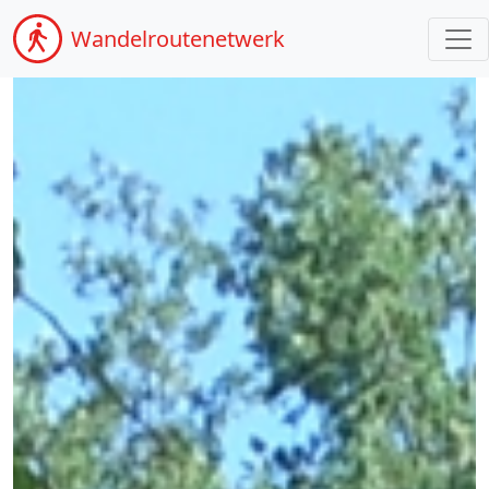
Wandel
routenetwerk