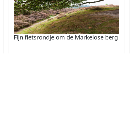
Fijn fietsrondje om de Markelose berg
Dit prachtige parcours door de glooiende
omgeving van de Markelose berg biedt de
fietser een perfect beeld van dit mooie
landsdeel.
Naar route
Overijssel 42.2 km