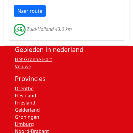
Naar route
Zuid-Holland 43.0 km
Gebieden in nederland
Het Groene Hart
Veluwe
Provincies
Drenthe
Flevoland
Friesland
Gelderland
Groningen
Limburg
Noord-Brabant