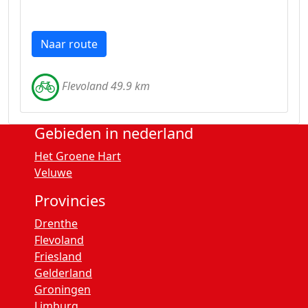
Naar route
Flevoland 49.9 km
Gebieden in nederland
Het Groene Hart
Veluwe
Provincies
Drenthe
Flevoland
Friesland
Gelderland
Groningen
Limburg